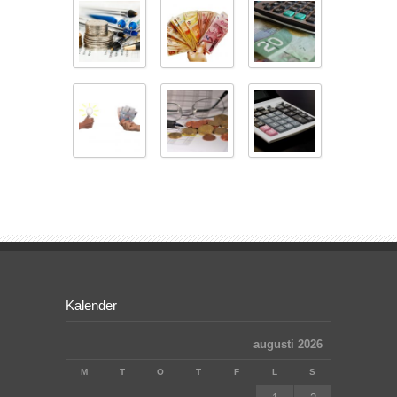
Kalender
augusti 2026
M
T
O
T
F
L
S