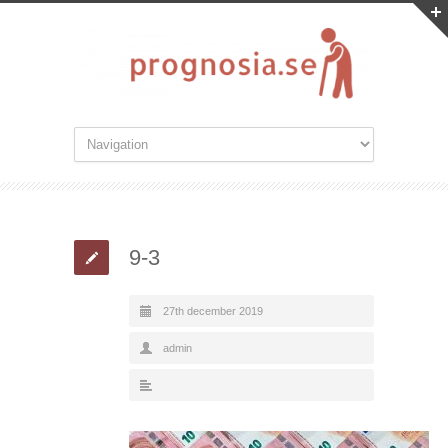
9-3
27th december 2019
admin