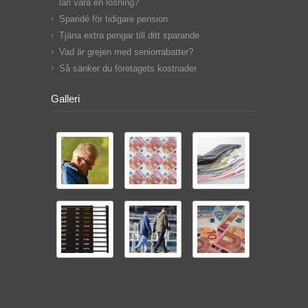
lån vara en lösning?
Sparidé för tidigare pension
Tjäna extra pengar till ditt sparande
Vad är grejen med seniorrabatter?
Så sänker du företagets kostnader
Galleri