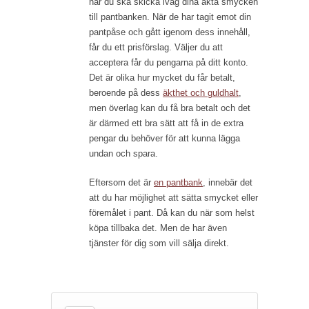
när du ska skicka iväg dina äkta smycken
till pantbanken. När de har tagit emot din
pantpåse och gått igenom dess innehåll,
får du ett prisförslag. Väljer du att
acceptera får du pengarna på ditt konto.
Det är olika hur mycket du får betalt,
beroende på dess
äkthet och guldhalt
,
men överlag kan du få bra betalt och det
är därmed ett bra sätt att få in de extra
pengar du behöver för att kunna lägga
undan och spara.
Eftersom det är
en pantbank
, innebär det
att du har möjlighet att sätta smycket eller
föremålet i pant. Då kan du när som helst
köpa tillbaka det. Men de har även
tjänster för dig som vill sälja direkt.